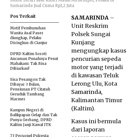
Motor Dicuri saat Kunci Masih Menempel, Pelaku di
Samarinda Jual Cuma Rp1,2 Juta
Pos Terkait
SAMARINDA
–
Unit Reskrim
Motif Pembunuhan
Wanita Asal Paser
Polsek Sungai
diungkap, Pelaku
Kunjang
Diringkus di Cianjur
mengungkap kasus
DPRD Kaltim Soroti
pencurian sepeda
Ancaman Punahnya Pesut
Mahakam: Tak Bisa
motor yang terjadi
Dibiarkan!
di kawasan Teluk
Sisa Pesangon Tak
Lerong Ulu, Kota
Dibayar 3 Bulan,
Pensiunan PT Citatah
Samarinda,
Geruduk Tambang
Marmer
Kalimantan Timur
(Kaltim).
Kampus Negeri di
Balikpapan Gelap dan Tak
Punya Gerbang, DPRD
Kasus ini bermula
Kaltim Janji Kawal ITK
dari laporan
73 Personel Polresta