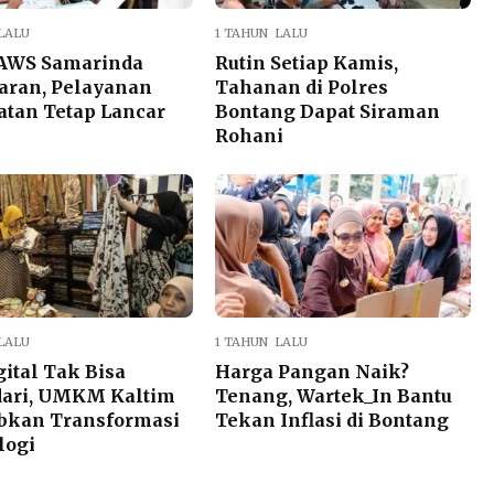
LALU
1 TAHUN LALU
AWS Samarinda
Rutin Setiap Kamis,
aran, Pelayanan
Tahanan di Polres
tan Tetap Lancar
Bontang Dapat Siraman
Rohani
LALU
1 TAHUN LALU
gital Tak Bisa
Harga Pangan Naik?
dari, UMKM Kaltim
Tenang, Wartek_In Bantu
ibkan Transformasi
Tekan Inflasi di Bontang
logi