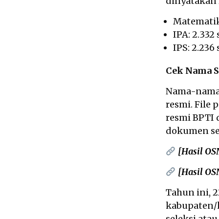
dinyatakan 
Matematika
IPA: 2.332
IPS: 2.236
Cek Nama S
Nama-nama 
resmi. File
resmi BPTI 
dokumen ses
[Hasil OS
[Hasil OS
Tahun ini, 
kabupaten/
seleksi ata