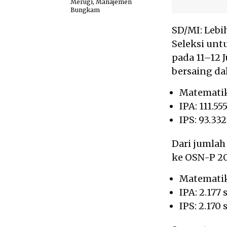
Merugi, Manajemen
Bungkam
SD/MI: Lebih
Seleksi unt
pada 11–12 J
bersaing da
Matematika
IPA: 111.55
IPS: 93.33
Dari jumlah 
ke OSN-P 20
Matematik
IPA: 2.177 
IPS: 2.170 