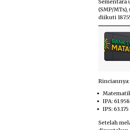
Sementara 
(SMP/MTs), 
diikuti 187.5
Rinciannya:
Matematika
IPA: 61.95
IPS: 63.175
Setelah mela