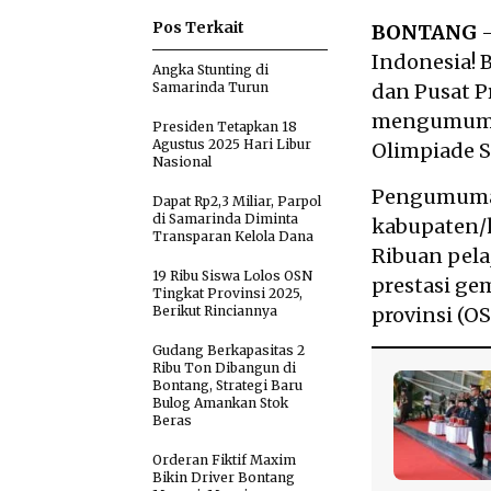
Pos Terkait
BONTANG
–
Indonesia! 
Angka Stunting di
Samarinda Turun
dan Pusat P
mengumumkan
Presiden Tetapkan 18
Agustus 2025 Hari Libur
Olimpiade S
Nasional
Pengumuman
Dapat Rp2,3 Miliar, Parpol
di Samarinda Diminta
kabupaten/k
Transparan Kelola Dana
Ribuan pela
19 Ribu Siswa Lolos OSN
prestasi ge
Tingkat Provinsi 2025,
Berikut Rinciannya
provinsi (OS
Gudang Berkapasitas 2
Ribu Ton Dibangun di
Bontang, Strategi Baru
Bulog Amankan Stok
Beras
Orderan Fiktif Maxim
Bikin Driver Bontang