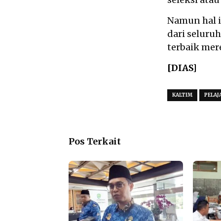
Namun hal i
dari seluru
terbaik mer
[DIAS]
KALTIM
PELAJ
Pos Terkait