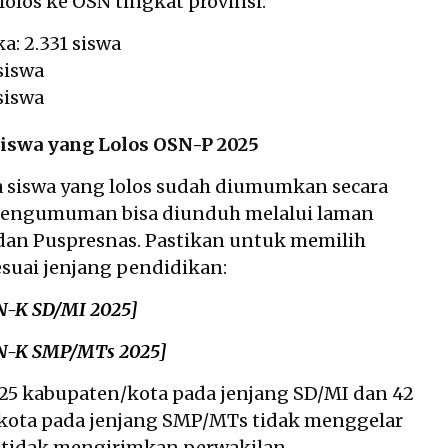
lolos ke OSN tingkat provinsi:
: 2.331 siswa
 siswa
 siswa
iswa yang Lolos OSN-P 2025
siswa yang lolos sudah diumumkan secara
 pengumuman bisa diunduh melalui laman
dan Puspresnas. Pastikan untuk memilih
uai jenjang pendidikan:
N-K SD/MI 2025]
N-K SMP/MTs 2025]
225 kabupaten/kota pada jenjang SD/MI dan 42
kota pada jenjang SMP/MTs tidak menggelar
u tidak mengirimkan perwakilan.