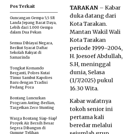
Pos Terkait
TARAKAN
– Kabar
duka datang dari
Guncangan Gempa 5,5 SR
Landa Jepang Barat Daya,
Kota Tarakan.
Lebih dari 1.000 Gempa
Mantan Wakil Wali
dalam Dua Pekan
Kota Tarakan
Semua Dibiayai Negara,
periode 1999–2004,
Berikut Syarat Daftar
Sekolah Rakyat di
H. Joesoef Abdullah,
Samarinda
S.H, meninggal
Tongkat Komando
dunia, Selasa
Berganti, Polres Kutai
Timur Sambut Kapolres
(1/7/2025) pukul
Baru dengan Tradisi
Pedang Pora
16.30 Wita.
Bontang Luncurkan
Kabar wafatnya
Program Anting-Berlian,
Targetkan Zero Stunting
tokoh senior ini
pertama kali
Warga Bontang Siap-Siap!
Proyek Air Bersih Besar
beredar melalui
Segera Dibangun di
sejumlah grup
Gunung Telihan