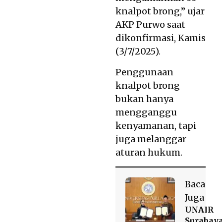
knalpot brong,” ujar
AKP Purwo saat
dikonfirmasi, Kamis
(3/7/2025).
Penggunaan
knalpot brong
bukan hanya
mengganggu
kenyamanan, tapi
juga melanggar
aturan hukum.
Baca
Juga
UNAIR
Surabay