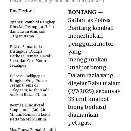
Dalam razia yang digelar Rabu malam (2/7/2025)
Pos Terkait
BONTANG
—
Satlantas Polres
Operasi Patuh di Pangkep
Dimulai, Pelanggar Helm
Bontang kembali
dan Lawan Arus jadi
menertibkan
Target Utama
pengguna motor
Pria di Samarinda
yang
Diringkus! Diduga
Perkosa Remaja, Pakai
menggunakan
Sabu, dan Curi Motor
Sekaligus
knalpot brong.
Dalam razia yang
Polresta Balikpapan
Bongkar Grup Porno
digelar Rabu malam
Sesama Jenis di
Telegram, Korban Ada
(2/7/2025), sebanyak
Anak di Bawah Umur
33 unit knalpot
Resmi Diluncurkan!
brong berhasil
SangattAqua Jadi Air
diamankan
Minum Kemasan Lokal
Pertama Milik Kutim
petugas.
Mau Punya Rumah Sendiri