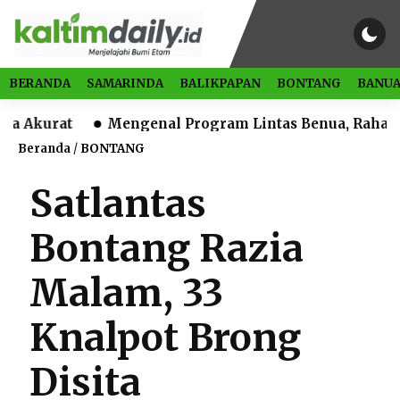
BERANDA
SAMARINDA
BALIKPAPAN
BONTANG
BANUA
rat
Mengenal Program Lintas Benua, Rahasia Melek
Beranda
/
BONTANG
Satlantas
Bontang Razia
Malam, 33
Knalpot Brong
Disita