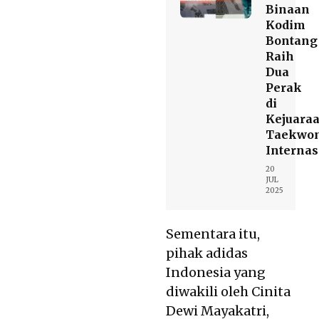
Binaan
Kodim
Bontang
Raih
Dua
Perak
di
Kejuara
Taekwo
Internas
20
JUL
2025
Sementara itu,
pihak adidas
Indonesia yang
diwakili oleh Cinita
Dewi Mayakatri,