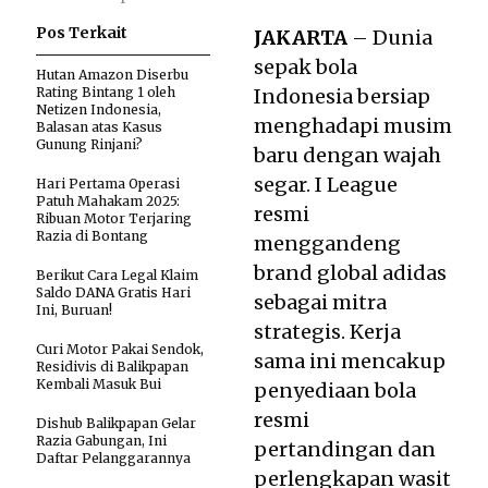
Pos Terkait
JAKARTA
– Dunia
sepak bola
Hutan Amazon Diserbu
Rating Bintang 1 oleh
Indonesia bersiap
Netizen Indonesia,
menghadapi musim
Balasan atas Kasus
Gunung Rinjani?
baru dengan wajah
segar. I League
Hari Pertama Operasi
Patuh Mahakam 2025:
resmi
Ribuan Motor Terjaring
Razia di Bontang
menggandeng
brand global adidas
Berikut Cara Legal Klaim
Saldo DANA Gratis Hari
sebagai mitra
Ini, Buruan!
strategis. Kerja
Curi Motor Pakai Sendok,
sama ini mencakup
Residivis di Balikpapan
Kembali Masuk Bui
penyediaan bola
resmi
Dishub Balikpapan Gelar
Razia Gabungan, Ini
pertandingan dan
Daftar Pelanggarannya
perlengkapan wasit