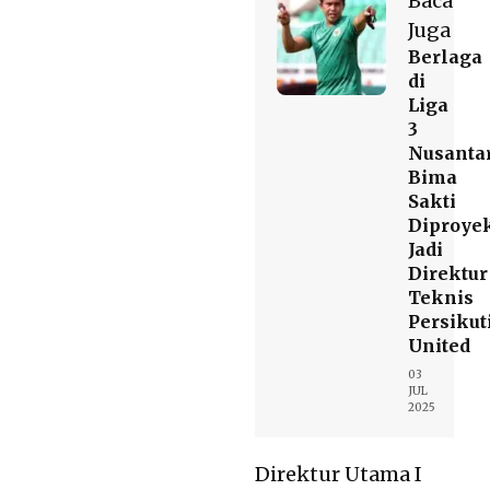
Baca
Juga
Berlaga
di
Liga
3
Nusantar
Bima
Sakti
Diproye
Jadi
Direktur
Teknis
Persiku
United
03
JUL
2025
Direktur Utama I