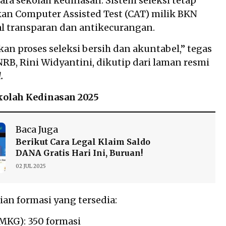
ra sekolah kedinasan. Sistem seleksi tetap
n Computer Assisted Test (CAT) milik BKN
l transparan dan antikecurangan.
kan proses seleksi bersih dan akuntabel,” tegas
RB, Rini Widyantini, dikutip dari laman resmi
d
.
kolah Kedinasan 2025
Baca Juga
Berikut Cara Legal Klaim Saldo
DANA Gratis Hari Ini, Buruan!
02 JUL 2025
ian formasi yang tersedia:
KG): 350 formasi