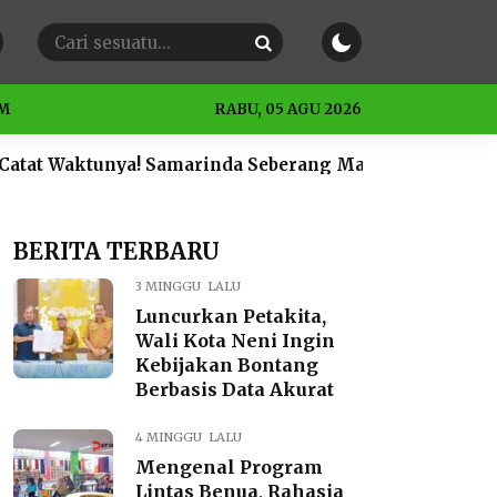
M
RABU, 05 AGU 2026
a! Samarinda Seberang Mati Lampu Besok Sabtu 4 Juli 2
BERITA TERBARU
3 MINGGU LALU
Luncurkan Petakita,
Wali Kota Neni Ingin
Kebijakan Bontang
Berbasis Data Akurat
4 MINGGU LALU
Mengenal Program
Lintas Benua, Rahasia