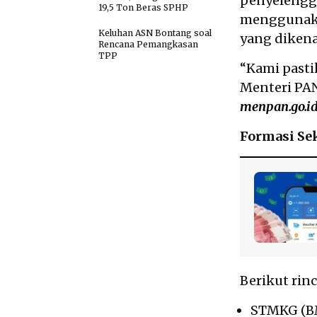
penyelengga
19,5 Ton Beras SPHP
menggunaka
Keluhan ASN Bontang soal
yang dikena
Rencana Pemangkasan
TPP
“Kami pasti
Menteri PAN
menpan.go.i
Formasi Se
Berikut rinc
STMKG (BM