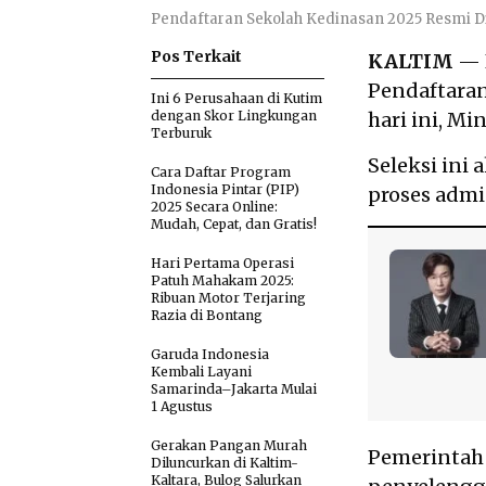
Pendaftaran Sekolah Kedinasan 2025 Resmi Dib
Pos Terkait
KALTIM
— K
Pendaftaran
Ini 6 Perusahaan di Kutim
dengan Skor Lingkungan
hari ini, Mi
Terburuk
Seleksi ini 
Cara Daftar Program
Indonesia Pintar (PIP)
proses admin
2025 Secara Online:
Mudah, Cepat, dan Gratis!
Hari Pertama Operasi
Patuh Mahakam 2025:
Ribuan Motor Terjaring
Razia di Bontang
Garuda Indonesia
Kembali Layani
Samarinda–Jakarta Mulai
1 Agustus
Gerakan Pangan Murah
Pemerintah 
Diluncurkan di Kaltim-
Kaltara, Bulog Salurkan