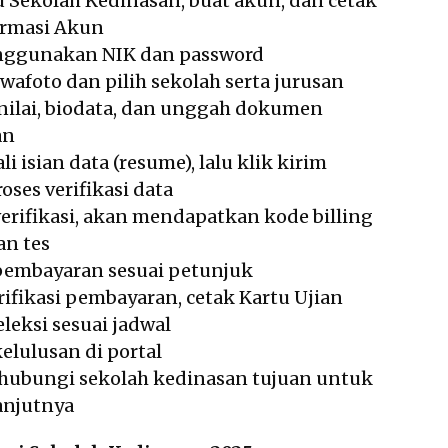
u Sekolah Kedinasan, buat akun, dan cetak
ormasi Akun
nggunakan NIK dan password
afoto dan pilih sekolah serta jurusan
nilai, biodata, dan unggah dokumen
an
i isian data (resume), lalu klik kirim
ses verifikasi data
 verifikasi, akan mendapatkan kode billing
n tes
embayaran sesuai petunjuk
rifikasi pembayaran, cetak Kartu Ujian
seleksi sesuai jadwal
kelulusan di portal
, hubungi sekolah kedinasan tujuan untuk
anjutnya