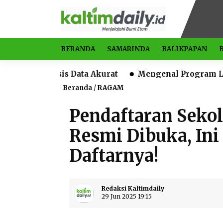
BERANDA
SAMARINDA
BALIKPAPAN
sis Data Akurat
Mengenal Program Lintas Benua, R
Beranda
/
RAGAM
Pendaftaran Seko
Resmi Dibuka, Ini 
Daftarnya!
Redaksi Kaltimdaily
29 Jun 2025 19:15