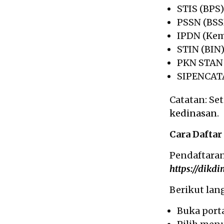
STIS (BPS)
PSSN (BSS
IPDN (Kem
STIN (BIN)
PKN STAN 
SIPENCATA
Catatan: Se
kedinasan
.
Cara Daftar
Pendaftaran
https://dikdi
Berikut la
Buka port