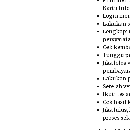
Pilih men
Kartu Inf
Login me
Lakukan sw
Lengkapi 
persyarat
Cek kembal
Tunggu pro
Jika lolos
pembayara
Lakukan p
Setelah ve
Ikuti tes 
Cek hasil 
Jika lulus
proses sel