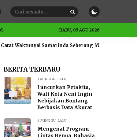
M
RABU, 05 AGU 2026
a! Samarinda Seberang Mati Lampu Besok Sabtu 4 Juli 2
BERITA TERBARU
3 MINGGU LALU
Luncurkan Petakita,
Wali Kota Neni Ingin
Kebijakan Bontang
Berbasis Data Akurat
4 MINGGU LALU
Mengenal Program
Lintas Benua, Rahasia