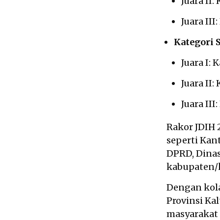
Juara II
Juara II
Kategori 
Juara I:
Juara II
Juara II
Rakor JDIH 2
seperti Kan
DPRD, Dinas
kabupaten/k
Dengan kola
Provinsi Ka
masyarakat 