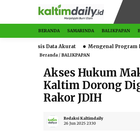
BERANDA
SAMARINDA
BALIKPAPAN
sis Data Akurat
Mengenal Program Lintas Benua, R
Beranda
/
BALIKPAPAN
Akses Hukum Mak
Kaltim Dorong Di
Rakor JDIH
Redaksi Kaltimdaily
26 Jun 2025 23:30