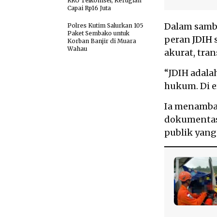
RRU Telkomsel, Kerugian
Capai Rp16 Juta
Dalam samb
Polres Kutim Salurkan 105
Paket Sembako untuk
peran
JDIH
Korban Banjir di Muara
Wahau
akurat, tra
“JDIH adala
hukum. Di er
Ia menamba
dokumentasi
publik yang