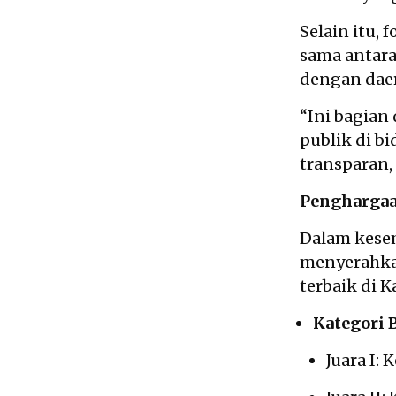
Selain itu,
sama antara
dengan dae
“Ini bagian
publik di b
transparan, 
Penghargaa
Dalam kesem
menyerahka
terbaik di 
Kategori
Juara I: