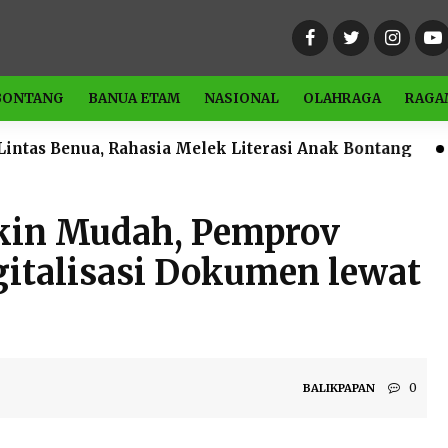
BONTANG
BANUA ETAM
NASIONAL
OLAHRAGA
RAGA
ahasia Melek Literasi Anak Bontang
Catat Waktuny
in Mudah, Pemprov
gitalisasi Dokumen lewat
0
BALIKPAPAN