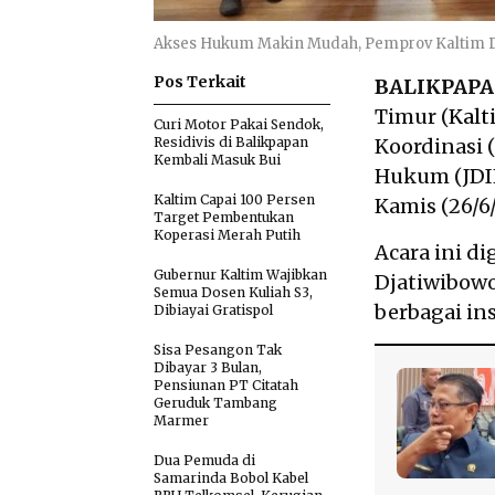
Akses Hukum Makin Mudah, Pemprov Kaltim Do
Pos Terkait
BALIKPAP
Timur (
Kalt
Curi Motor Pakai Sendok,
Residivis di Balikpapan
Koordinasi 
Kembali Masuk Bui
Hukum (JDIH
Kaltim Capai 100 Persen
Kamis (26/6/
Target Pembentukan
Koperasi Merah Putih
Acara ini d
Gubernur Kaltim Wajibkan
Djatiwibowo
Semua Dosen Kuliah S3,
berbagai in
Dibiayai Gratispol
Sisa Pesangon Tak
Dibayar 3 Bulan,
Pensiunan PT Citatah
Geruduk Tambang
Marmer
Dua Pemuda di
Samarinda Bobol Kabel