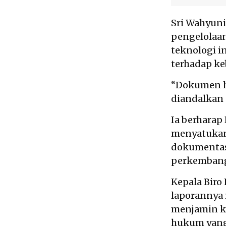
Sri Wahyuni
pengelolaa
teknologi i
terhadap k
“Dokumen hu
diandalkan
Ia berhara
menyatukan
dokumentasi
perkemban
Kepala Bir
laporannya
menjamin k
hukum yang 