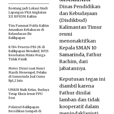
Dinas Pendidikan
Bontang jadi Lokasi Studi
Lapangan PKA Angkatan
dan Kebudayaan
XII BPSDM Kaltim
(Disdikbud)
Tim Pammat Polda Kaltim
Kalimantan Timur
Amankan Kebakaran di
resmi
Kelandasan Ilir
Balikpapan
menonaktifkan
Kepala
SMAN 10
8.784 Peserta PBI-JK di
Balikpapan Nonaktif, BPJS
Samarinda
, Fathur
Kesehatan Minta Warga
Tidak Panik
Rachim, dari
jabatannya.
Motor Dicuri saat Kunci
Masih Menempel, Pelaku
di Samarinda Jual Cuma
Keputusan tegas ini
Rp1,2 Juta
diambil karena
UMKM Naik Kelas, Budaya
Fathur dinilai
Tetap Eksis lewat PPU
Fest
lamban dan tidak
kooperatif dalam
Polairud Balikpapan
Bersihkan Sampah di
menindaklanjuti