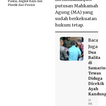
Pantai, Angkut Kayu dan
Plastik dari Pesisir
putusan Mahkamah
Agung (MA) yang
sudah berkekuatan
hukum tetap.
Baca
Juga
Dua
Balita
di
Samarin
Tewas
Diduga
Dicekik
Ayah
Kandun
25
JUL