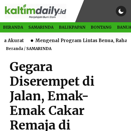
BERANDA
SAMARINDA
BALIKPAPAN
BONTANG
BANUA
at
Mengenal Program Lintas Benua, Rahasia Melek
Beranda
/
SAMARINDA
Gegara
Diserempet di
Jalan, Emak-
Emak Cakar
Remaja di