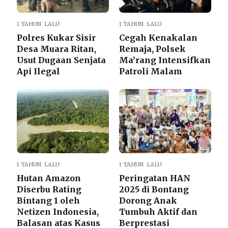
1 TAHUN LALU
1 TAHUN LALU
Polres Kukar Sisir
Cegah Kenakalan
Desa Muara Ritan,
Remaja, Polsek
Usut Dugaan Senjata
Ma’rang Intensifkan
Api Ilegal
Patroli Malam
1 TAHUN LALU
1 TAHUN LALU
Hutan Amazon
Peringatan HAN
Diserbu Rating
2025 di Bontang
Bintang 1 oleh
Dorong Anak
Netizen Indonesia,
Tumbuh Aktif dan
Balasan atas Kasus
Berprestasi