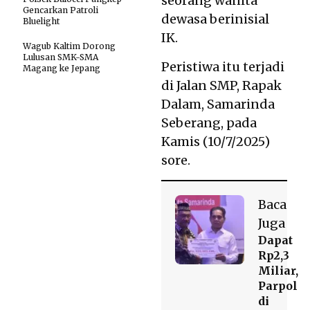
seorang wanita
Gencarkan Patroli
dewasa berinisial
Bluelight
IK.
Wagub Kaltim Dorong
Lulusan SMK-SMA
Peristiwa itu terjadi
Magang ke Jepang
di Jalan SMP, Rapak
Dalam, Samarinda
Seberang, pada
Kamis (10/7/2025)
sore.
Baca
Juga
Dapat
Rp2,3
Miliar,
Parpol
di