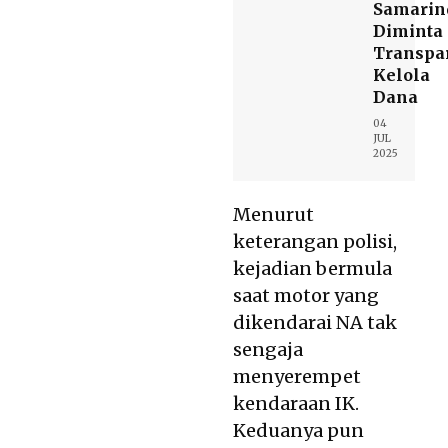
Samarin
Diminta
Transpa
Kelola
Dana
04
JUL
2025
Menurut
keterangan polisi,
kejadian bermula
saat motor yang
dikendarai NA tak
sengaja
menyerempet
kendaraan IK.
Keduanya pun