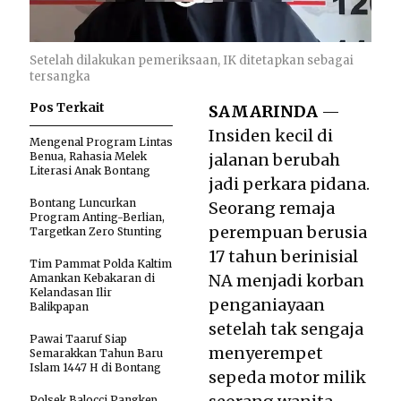
Setelah dilakukan pemeriksaan, IK ditetapkan sebagai
tersangka
Pos Terkait
SAMARINDA
—
Insiden kecil di
Mengenal Program Lintas
Benua, Rahasia Melek
jalanan berubah
Literasi Anak Bontang
jadi perkara pidana.
Bontang Luncurkan
Seorang remaja
Program Anting-Berlian,
perempuan berusia
Targetkan Zero Stunting
17 tahun berinisial
Tim Pammat Polda Kaltim
NA menjadi korban
Amankan Kebakaran di
Kelandasan Ilir
penganiayaan
Balikpapan
setelah tak sengaja
Pawai Taaruf Siap
menyerempet
Semarakkan Tahun Baru
Islam 1447 H di Bontang
sepeda motor milik
Polsek Balocci Pangkep