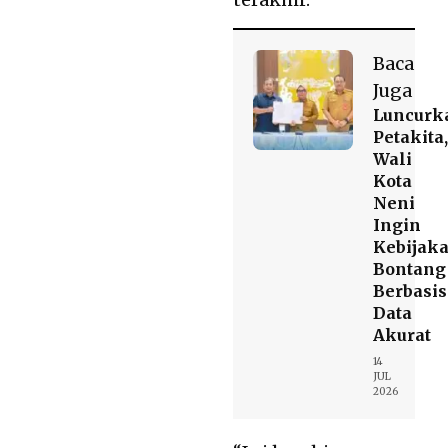
Baca
Juga
Luncurk
Petakita,
Wali
Kota
Neni
Ingin
Kebijak
Bontang
Berbasis
Data
Akurat
14
JUL
2026