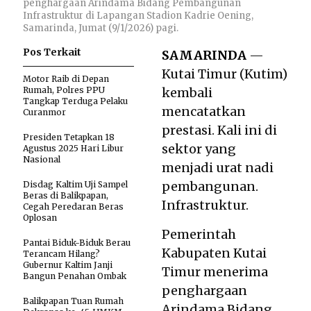
penghargaan Arindama Bidang Pembangunan
Infrastruktur di Lapangan Stadion Kadrie Oening,
Samarinda, Jumat (9/1/2026) pagi.
Pos Terkait
SAMARINDA
—
Kutai Timur (Kutim)
Motor Raib di Depan
Rumah, Polres PPU
kembali
Tangkap Terduga Pelaku
mencatatkan
Curanmor
prestasi. Kali ini di
Presiden Tetapkan 18
sektor yang
Agustus 2025 Hari Libur
Nasional
menjadi urat nadi
pembangunan.
Disdag Kaltim Uji Sampel
Beras di Balikpapan,
Infrastruktur.
Cegah Peredaran Beras
Oplosan
Pemerintah
Pantai Biduk-Biduk Berau
Kabupaten Kutai
Terancam Hilang?
Gubernur Kaltim Janji
Timur menerima
Bangun Penahan Ombak
penghargaan
Balikpapan Tuan Rumah
Arindama Bidang