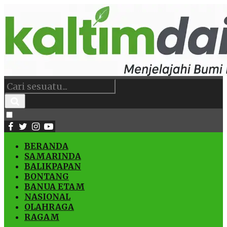
BERANDA
SAMARINDA
BALIKPAPAN
BONTANG
BANUA ETAM
NASIONAL
OLAHRAGA
RAGAM