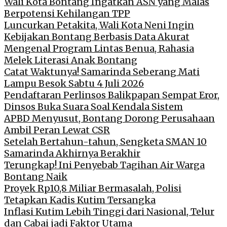
Wali Kota Bontang Ingatkan ASN yang Malas
Berpotensi Kehilangan TPP
Luncurkan Petakita, Wali Kota Neni Ingin
Kebijakan Bontang Berbasis Data Akurat
Mengenal Program Lintas Benua, Rahasia
Melek Literasi Anak Bontang
Catat Waktunya! Samarinda Seberang Mati
Lampu Besok Sabtu 4 Juli 2026
Pendaftaran Perlinsos Balikpapan Sempat Eror,
Dinsos Buka Suara Soal Kendala Sistem
APBD Menyusut, Bontang Dorong Perusahaan
Ambil Peran Lewat CSR
Setelah Bertahun-tahun, Sengketa SMAN 10
Samarinda Akhirnya Berakhir
Terungkap! Ini Penyebab Tagihan Air Warga
Bontang Naik
Proyek Rp10,8 Miliar Bermasalah, Polisi
Tetapkan Kadis Kutim Tersangka
Inflasi Kutim Lebih Tinggi dari Nasional, Telur
dan Cabai jadi Faktor Utama