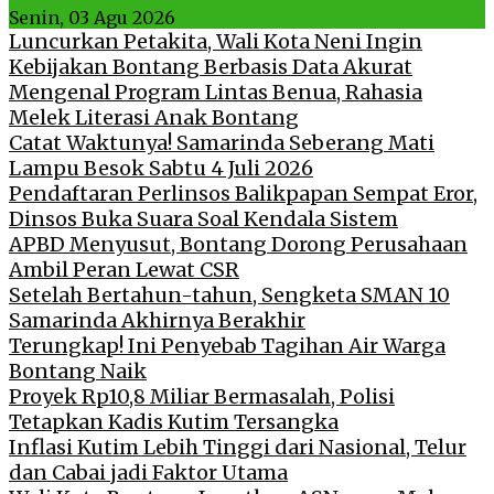
Senin, 03 Agu 2026
Luncurkan Petakita, Wali Kota Neni Ingin
Kebijakan Bontang Berbasis Data Akurat
Mengenal Program Lintas Benua, Rahasia
Melek Literasi Anak Bontang
Catat Waktunya! Samarinda Seberang Mati
Lampu Besok Sabtu 4 Juli 2026
Pendaftaran Perlinsos Balikpapan Sempat Eror,
Dinsos Buka Suara Soal Kendala Sistem
APBD Menyusut, Bontang Dorong Perusahaan
Ambil Peran Lewat CSR
Setelah Bertahun-tahun, Sengketa SMAN 10
Samarinda Akhirnya Berakhir
Terungkap! Ini Penyebab Tagihan Air Warga
Bontang Naik
Proyek Rp10,8 Miliar Bermasalah, Polisi
Tetapkan Kadis Kutim Tersangka
Inflasi Kutim Lebih Tinggi dari Nasional, Telur
dan Cabai jadi Faktor Utama