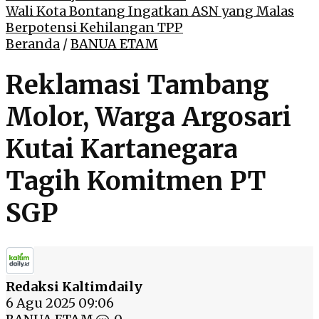
Wali Kota Bontang Ingatkan ASN yang Malas
Berpotensi Kehilangan TPP
Beranda
/
BANUA ETAM
Reklamasi Tambang
Molor, Warga Argosari
Kutai Kartanegara
Tagih Komitmen PT
SGP
Redaksi Kaltimdaily
6 Agu 2025 09:06