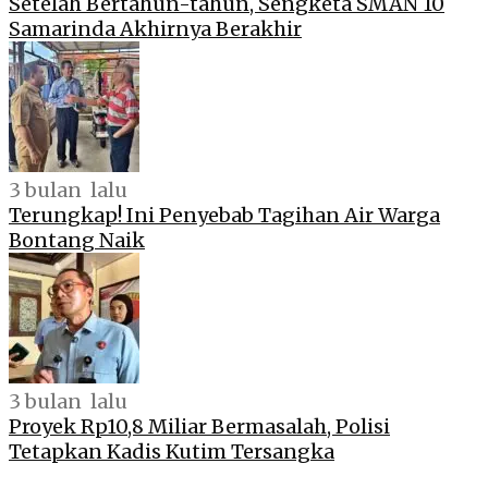
Setelah Bertahun-tahun, Sengketa SMAN 10
Samarinda Akhirnya Berakhir
3 bulan lalu
Terungkap! Ini Penyebab Tagihan Air Warga
Bontang Naik
3 bulan lalu
Proyek Rp10,8 Miliar Bermasalah, Polisi
Tetapkan Kadis Kutim Tersangka