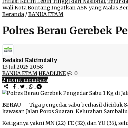
Inflasi Kutim Lebih Tinggi dari Nasional, Telur d
Wali Kota Bontang Ingatkan ASN yang Malas Be
Beranda
/
BANUA ETAM
Polres Berau Gerebek Pe
Redaksi Kaltimdaily
13 Jul 2025 20:58
BANUA ETAM
HEADLINE
0
2 menit membaca
BERAU
— Tiga pengedar sabu berhasil diciduk 
kawasan Jalan Poros Suaran, Kelurahan Sambali
Ketiganya yakni MN (22), FE (32), dan YU (35), se