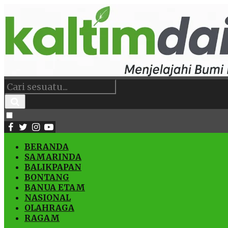
BERANDA
SAMARINDA
BALIKPAPAN
BONTANG
BANUA ETAM
NASIONAL
OLAHRAGA
RAGAM