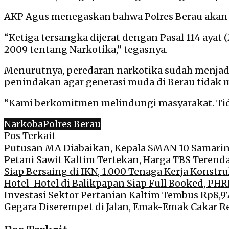
AKP Agus menegaskan bahwa Polres Berau akan
“Ketiga tersangka dijerat dengan Pasal 114 ayat (
2009 tentang Narkotika,” tegasnya.
Menurutnya, peredaran narkotika sudah menjadi
penindakan agar generasi muda di Berau tidak 
“Kami berkomitmen melindungi masyarakat. Tida
Narkoba
Polres Berau
Pos Terkait
Putusan MA Diabaikan, Kepala SMAN 10 Samari
Petani Sawit Kaltim Tertekan, Harga TBS Terenda
Siap Bersaing di IKN, 1.000 Tenaga Kerja Konstruk
Hotel-Hotel di Balikpapan Siap Full Booked, PHR
Investasi Sektor Pertanian Kaltim Tembus Rp8,97
Gegara Diserempet di Jalan, Emak-Emak Cakar R