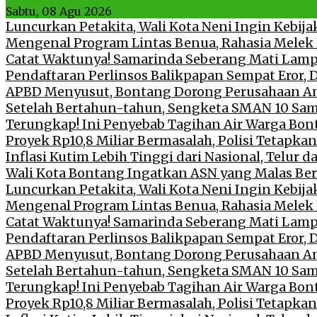
Sabtu, 08 Agu 2026
Luncurkan Petakita, Wali Kota Neni Ingin Kebij
Mengenal Program Lintas Benua, Rahasia Melek 
Catat Waktunya! Samarinda Seberang Mati Lampu
Pendaftaran Perlinsos Balikpapan Sempat Eror, 
APBD Menyusut, Bontang Dorong Perusahaan Am
Setelah Bertahun-tahun, Sengketa SMAN 10 Sam
Terungkap! Ini Penyebab Tagihan Air Warga Bon
Proyek Rp10,8 Miliar Bermasalah, Polisi Tetapka
Inflasi Kutim Lebih Tinggi dari Nasional, Telur d
Wali Kota Bontang Ingatkan ASN yang Malas Be
Luncurkan Petakita, Wali Kota Neni Ingin Kebij
Mengenal Program Lintas Benua, Rahasia Melek 
Catat Waktunya! Samarinda Seberang Mati Lampu
Pendaftaran Perlinsos Balikpapan Sempat Eror, 
APBD Menyusut, Bontang Dorong Perusahaan Am
Setelah Bertahun-tahun, Sengketa SMAN 10 Sam
Terungkap! Ini Penyebab Tagihan Air Warga Bon
Proyek Rp10,8 Miliar Bermasalah, Polisi Tetapka