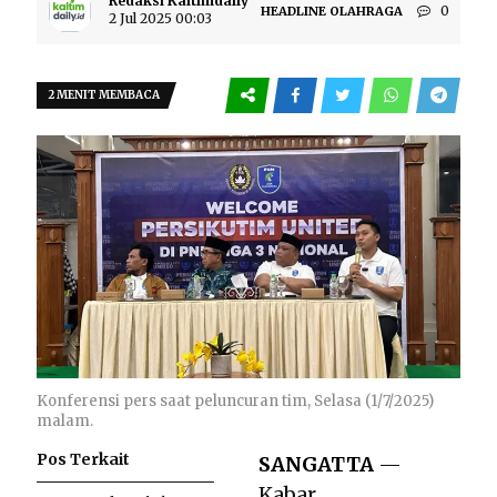
Redaksi Kaltimdaily
0
HEADLINE
OLAHRAGA
2 Jul 2025 00:03
2 MENIT MEMBACA
Konferensi pers saat peluncuran tim, Selasa (1/7/2025)
malam.
Pos Terkait
SANGATTA
—
Kabar