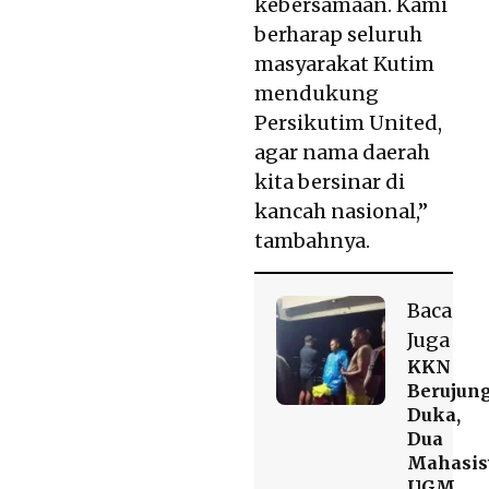
kebersamaan. Kami
berharap seluruh
masyarakat Kutim
mendukung
Persikutim United,
agar nama daerah
kita bersinar di
kancah nasional,”
tambahnya.
Baca
Juga
KKN
Berujun
Duka,
Dua
Mahasi
UGM