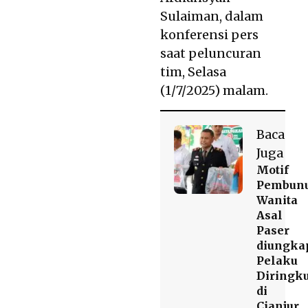
Sulaiman, dalam
konferensi pers
saat peluncuran
tim, Selasa
(1/7/2025) malam.
Baca
Juga
Motif
Pembun
Wanita
Asal
Paser
diungka
Pelaku
Diringk
di
Cianjur