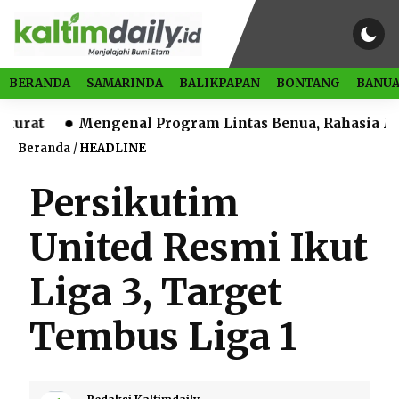
BERANDA
SAMARINDA
BALIKPAPAN
BONTANG
BANUA
Mengenal Program Lintas Benua, Rahasia Melek Lite
Beranda
/
HEADLINE
Persikutim
United Resmi Ikut
Liga 3, Target
Tembus Liga 1