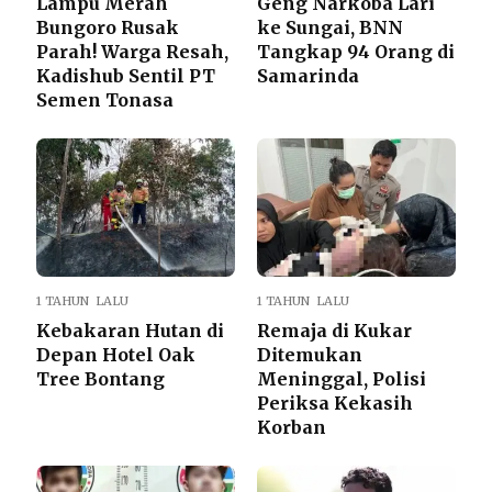
Lampu Merah
Geng Narkoba Lari
Bungoro Rusak
ke Sungai, BNN
Parah! Warga Resah,
Tangkap 94 Orang di
Kadishub Sentil PT
Samarinda
Semen Tonasa
1 TAHUN LALU
1 TAHUN LALU
Kebakaran Hutan di
Remaja di Kukar
Depan Hotel Oak
Ditemukan
Tree Bontang
Meninggal, Polisi
Periksa Kekasih
Korban