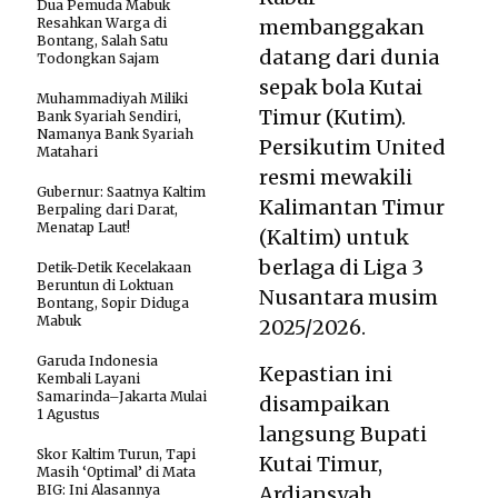
Dua Pemuda Mabuk
Resahkan Warga di
membanggakan
Bontang, Salah Satu
datang dari dunia
Todongkan Sajam
sepak bola Kutai
Muhammadiyah Miliki
Timur (Kutim).
Bank Syariah Sendiri,
Namanya Bank Syariah
Persikutim United
Matahari
resmi mewakili
Gubernur: Saatnya Kaltim
Kalimantan Timur
Berpaling dari Darat,
Menatap Laut!
(Kaltim) untuk
berlaga di Liga 3
Detik-Detik Kecelakaan
Beruntun di Loktuan
Nusantara musim
Bontang, Sopir Diduga
Mabuk
2025/2026.
Garuda Indonesia
Kepastian ini
Kembali Layani
Samarinda–Jakarta Mulai
disampaikan
1 Agustus
langsung Bupati
Skor Kaltim Turun, Tapi
Kutai Timur,
Masih ‘Optimal’ di Mata
BIG: Ini Alasannya
Ardiansyah