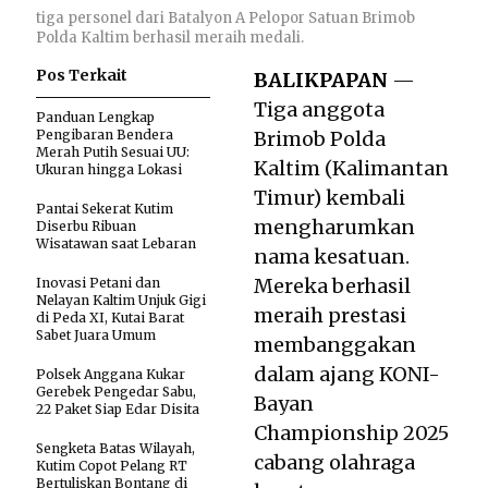
tiga personel dari Batalyon A Pelopor Satuan Brimob
Polda Kaltim berhasil meraih medali.
Pos Terkait
BALIKPAPAN
—
Tiga anggota
Panduan Lengkap
Pengibaran Bendera
Brimob Polda
Merah Putih Sesuai UU:
Kaltim (Kalimantan
Ukuran hingga Lokasi
Timur) kembali
Pantai Sekerat Kutim
mengharumkan
Diserbu Ribuan
Wisatawan saat Lebaran
nama kesatuan.
Mereka berhasil
Inovasi Petani dan
Nelayan Kaltim Unjuk Gigi
meraih prestasi
di Peda XI, Kutai Barat
Sabet Juara Umum
membanggakan
dalam ajang KONI-
Polsek Anggana Kukar
Gerebek Pengedar Sabu,
Bayan
22 Paket Siap Edar Disita
Championship 2025
Sengketa Batas Wilayah,
cabang olahraga
Kutim Copot Pelang RT
Bertuliskan Bontang di