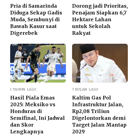
Pria di Samarinda
Dorong jadi Prioritas,
Diduga Sekap Gadis
Penajam Siapkan 6,7
Muda, Sembunyi di
Hektare Lahan
Bawah Kasur saat
untuk Sekolah
Digerebek
Rakyat
1 TAHUN LALU
7 BULAN LALU
Hasil Piala Emas
Kaltim Gas Pol
2025: Meksiko vs
Infrastruktur Jalan,
Honduras di
Rp2,08 Triliun
Semifinal, Ini Jadwal
Digelontorkan demi
dan Skor
Target Jalan Mantap
Lengkapnya
2029