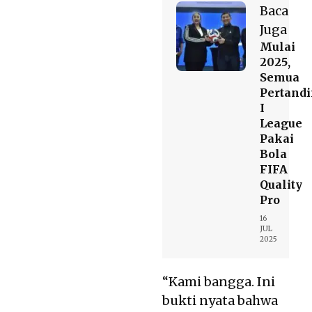
Baca
Juga
Mulai
2025,
Semua
Pertand
I
League
Pakai
Bola
FIFA
Quality
Pro
16
JUL
2025
“Kami bangga. Ini
bukti nyata bahwa