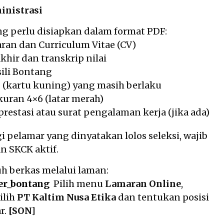
inistrasi
ng perlu disiapkan dalam format PDF:
ran dan Curriculum Vitae (CV)
akhir dan transkrip nilai
ili Bontang
I (kartu kuning) yang masih berlaku
kuran 4×6 (latar merah)
 prestasi atau surat pengalaman kerja (jika ada)
i pelamar yang dinyatakan lolos seleksi, wajib
 SKCK aktif.
uh berkas melalui laman:
ker_bontang
Pilih menu
Lamaran Online
,
ilih
PT Kaltim Nusa Etika
dan tentukan posisi
r.
[SON]