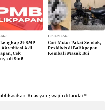
LALU
1 TAHUN LALU
r Lengkap 25 SMP
Curi Motor Pakai Sendok,
 Akreditasi A di
Residivis di Balikpapan
apan, Cek
Kembali Masuk Bui
nya di Sini!
ublikasikan.
Ruas yang wajib ditandai
*