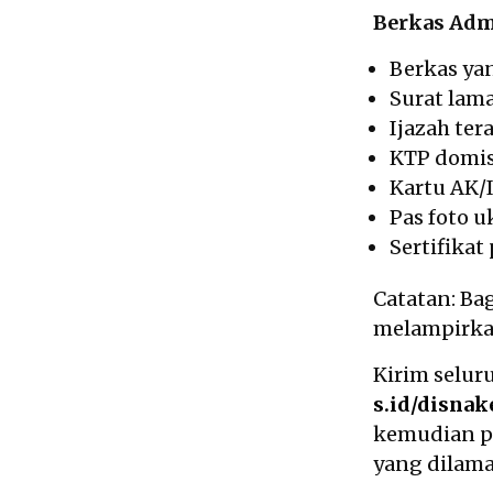
Berkas Adm
Berkas ya
Surat lama
Ijazah ter
KTP domis
Kartu AK/
Pas foto u
Sertifikat
Catatan: Bag
melampirkan
Kirim selur
s.id/disna
kemudian p
yang dilama