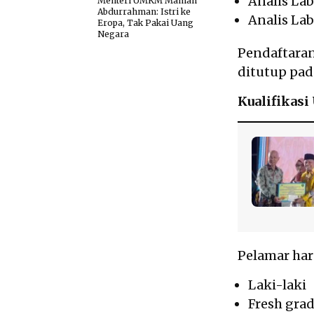
Analis Lab
Menteri UMKM Maman
Abdurrahman: Istri ke
Analis La
Eropa, Tak Pakai Uang
Negara
Pendaftaran
ditutup pada
Kualifikas
Pelamar har
Laki-laki
Fresh gra