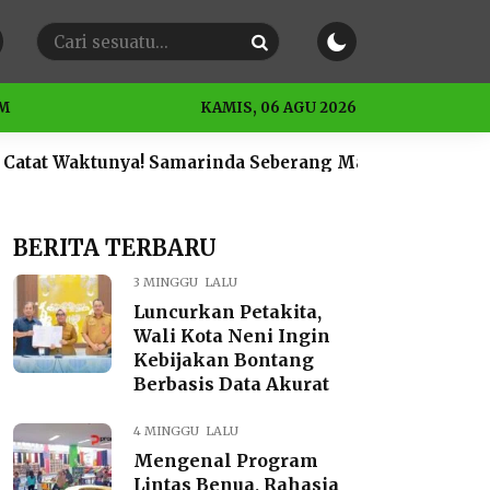
M
KAMIS, 06 AGU 2026
ya! Samarinda Seberang Mati Lampu Besok Sabtu 4 Juli 
BERITA TERBARU
3 MINGGU LALU
Luncurkan Petakita,
Wali Kota Neni Ingin
Kebijakan Bontang
Berbasis Data Akurat
4 MINGGU LALU
Mengenal Program
Lintas Benua, Rahasia