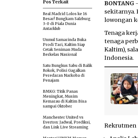
Pos Terkait
BONTANG
—
sekitarnya.
Real Madrid Lolos ke 16
Besar! Bungkam Salzburg
lowongan ke
3-0 di Piala Dunia
Antarklub
Tenaga kerj
Unmul Samarinda Buka
tenaga perb
Prodi Tari, Kaltim Siap
Kaltim
), sa
Cetak Seniman Muda
Berkelas Nasional
Indonesia.
Satu Bungkus Sabu di Balik
Rokok, Polisi Gagalkan
Peredaran Narkoba di
Penajam
BMKG: Titik Panas
Meningkat, Musim
Kemarau di Kaltim Bisa
sampai Oktober
Manchester United vs
Everton: Jadwal, Prediksi,
Rekrutmen
dan Link Live Streaming