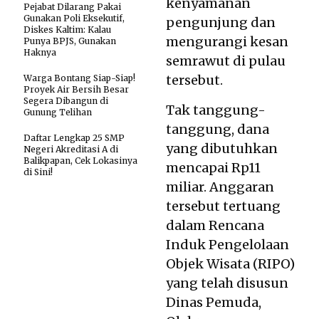
kenyamanan
Pejabat Dilarang Pakai
Gunakan Poli Eksekutif,
pengunjung dan
Diskes Kaltim: Kalau
mengurangi kesan
Punya BPJS, Gunakan
Haknya
semrawut di pulau
tersebut.
Warga Bontang Siap-Siap!
Proyek Air Bersih Besar
Segera Dibangun di
Tak tanggung-
Gunung Telihan
tanggung, dana
Daftar Lengkap 25 SMP
yang dibutuhkan
Negeri Akreditasi A di
Balikpapan, Cek Lokasinya
mencapai Rp11
di Sini!
miliar. Anggaran
tersebut tertuang
dalam Rencana
Induk Pengelolaan
Objek Wisata (RIPO)
yang telah disusun
Dinas Pemuda,