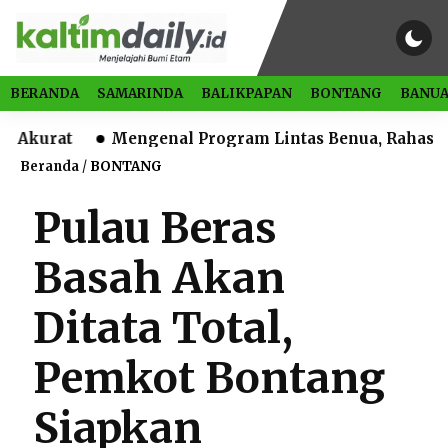
BERANDA
SAMARINDA
BALIKPAPAN
BONTANG
BANUA
t
Mengenal Program Lintas Benua, Rahasia Melek L
Beranda
/
BONTANG
Pulau Beras
Basah Akan
Ditata Total,
Pemkot Bontang
Siapkan