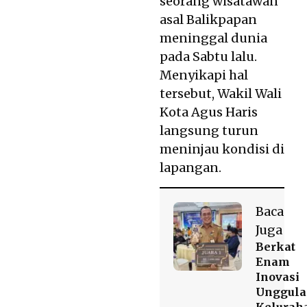
seorang wisatawan
asal Balikpapan
meninggal dunia
pada Sabtu lalu.
Menyikapi hal
tersebut, Wakil Wali
Kota Agus Haris
langsung turun
meninjau kondisi di
lapangan.
Baca
Juga
Berkat
Enam
Inovasi
Unggula
Kelurah