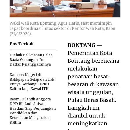
Wakil Wali Kota Bontang, Agus Haris, saat memimpin
rapat koordinasi lintas sektor di Kantor Wali Kota, Rabu
(25/6/2026).
Pos Terkait
BONTANG
—
Pemerintah Kota
Dishub Balikpapan Gelar
Razia Gabungan, Ini
Bontang berencana
Daftar Pelanggarannya
melakukan
Kampus Negeri di
penataan besar-
Balikpapan Gelap dan Tak
besaran di kawasan
Punya Gerbang, DPRD
Kaltim Janji Kawal ITK
wisata unggulan,
Pulau Beras Basah
.
Resmi Dilantik Anggota
DPD RI, Andi Sofyan
Langkah ini
Hasdam Siap Perjuangkan
Pendidikan dan
diambil untuk
Kesehatan Masyarakat
Kaltim
meningkatkan