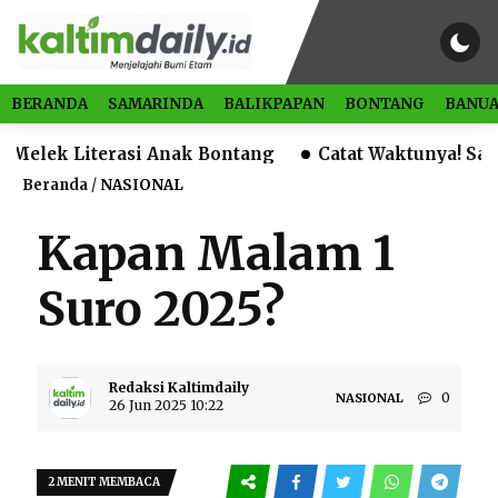
BERANDA
SAMARINDA
BALIKPAPAN
BONTANG
BANUA
Literasi Anak Bontang
Catat Waktunya! Samarinda S
Beranda
/
NASIONAL
Kapan Malam 1
Suro 2025?
Redaksi Kaltimdaily
0
NASIONAL
26 Jun 2025 10:22
2 MENIT MEMBACA