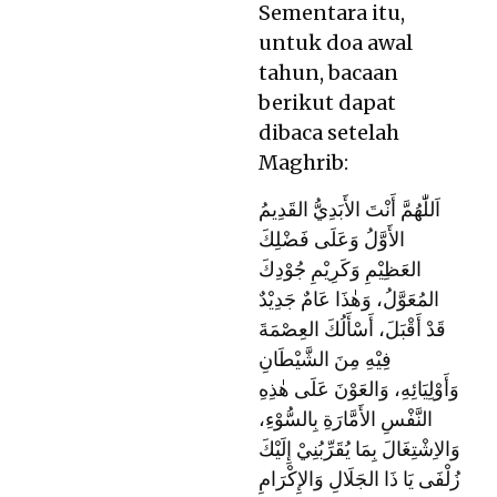
Sementara itu,
untuk doa awal
tahun, bacaan
berikut dapat
dibaca setelah
Maghrib:
اَللّٰهُمَّ أَنْتَ الأَبَدِيُّ القَدِيمُ
الأَوَّلُ وَعَلَى فَضْلِكَ
العَظِيْمِ وَكَرِيْمِ جُوْدِكَ
المُعَوَّلُ، وَهٰذَا عَامٌ جَدِيْدٌ
قَدْ أَقْبَلَ، أَسْأَلُكَ العِصْمَةَ
فِيْهِ مِنَ الشَّيْطَانِ
وَأَوْلِيَائِهِ، وَالعَوْنَ عَلَى هٰذِهِ
النَّفْسِ الأَمَّارَةِ بِالسُّوْءِ،
وَالاِشْتِغَالَ بِمَا يُقَرِّبُنِيْ إِلَيْكَ
زُلْفَى يَا ذَا الجَلَالِ وَالإِكْرَامِ