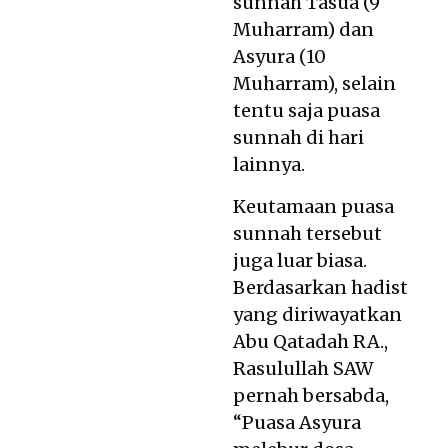
sunnah Tasua (9
Muharram) dan
Asyura (10
Muharram), selain
tentu saja puasa
sunnah di hari
lainnya.
Keutamaan puasa
sunnah tersebut
juga luar biasa.
Berdasarkan hadist
yang diriwayatkan
Abu Qatadah RA.,
Rasulullah SAW
pernah bersabda,
“Puasa Asyura