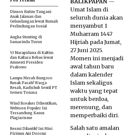
Pos Terkait
BALIKPAPAN
—
Umat Islam di
Dinsos Kutim Tangani
Anak Jalanan dan
seluruh dunia akan
Gelandangan lewat Rumah
menyambut 1
Perlindungan Sosial
Muharram 1447
Angka Stunting di
Hijriah pada Jumat,
Samarinda Turun
27 Juni 2025.
53 Narapidana di Kaltim
Momen ini menjadi
dan Kaltara Bebas lewat
Amnesti Presiden
awal tahun baru
Prabowo
dalam kalender
Lampu Merah Bungoro
Islam sekaligus
Rusak Parah! Warga
Resah, Kadishub Sentil PT
waktu yang tepat
Semen Tonasa
untuk berdoa,
Wind Breaker Dihentikan,
merenung, dan
Webtoon Populer Ini
Tersandung Kasus
memperbaiki diri.
Plagiarisme
Salah satu amalan
Resmi Dilantik! Ini Misi
Firimus Api Dorong