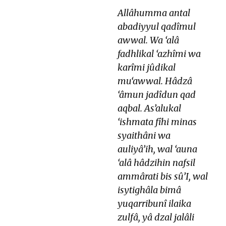
Allâhumma antal
abadiyyul qadîmul
awwal. Wa ‘alâ
fadhlikal ‘azhîmi wa
karîmi jûdikal
mu‘awwal. Hâdzâ
‘âmun jadîdun qad
aqbal. As’alukal
‘ishmata fîhi minas
syaithâni wa
auliyâ’ih, wal ‘auna
‘alâ hâdzihin nafsil
ammârati bis sû’I, wal
isytighâla bimâ
yuqarribunî ilaika
zulfâ, yâ dzal jalâli