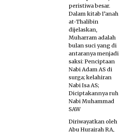
peristiwa besar.
Dalam kitab I’anah
at-Thalibin
dijelaskan,
Muharram adalah
bulan suci yang di
antaranya menjadi
saksi: Penciptaan
Nabi Adam AS di
surga; kelahiran
Nabi Isa AS;
Diciptakannya ruh
Nabi Muhammad
SAW
Diriwayatkan oleh
Abu Hurairah RA,