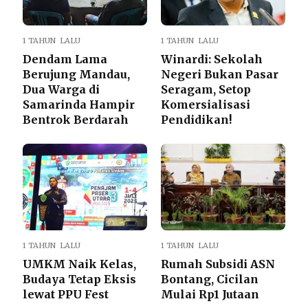
1 TAHUN LALU
1 TAHUN LALU
Dendam Lama
Winardi: Sekolah
Berujung Mandau,
Negeri Bukan Pasar
Dua Warga di
Seragam, Setop
Samarinda Hampir
Komersialisasi
Bentrok Berdarah
Pendidikan!
1 TAHUN LALU
1 TAHUN LALU
UMKM Naik Kelas,
Rumah Subsidi ASN
Budaya Tetap Eksis
Bontang, Cicilan
lewat PPU Fest
Mulai Rp1 Jutaan