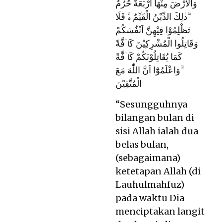
وَالْاَرْضَ مِنْهَآ اَرْبَعَةٌ حُرُمٌ
ۗذٰلِكَ الدِّيْنُ الْقَيِّمُ ەۙ فَلَا
تَظْلِمُوْا فِيْهِنَّ اَنْفُسَكُمْ
وَقَاتِلُوا الْمُشْرِكِيْنَ كَاۤفَّةً
كَمَا يُقَاتِلُوْنَكُمْ كَاۤفَّةً
ۗوَاعْلَمُوْٓا اَنَّ اللّٰهَ مَعَ
الْمُتَّقِيْنَ
“Sesungguhnya
bilangan bulan di
sisi Allah ialah dua
belas bulan,
(sebagaimana)
ketetapan Allah (di
Lauhulmahfuz)
pada waktu Dia
menciptakan langit