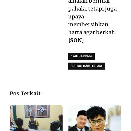
amalan bernilai
pahala, tetapi juga
upaya
membersihkan
harta agar berkah.
[SON]
1 MUHARRAM
TAHUN BARU ISLAM
Pos Terkait