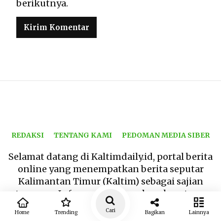
berikutnya.
REDAKSI
TENTANG KAMI
PEDOMAN MEDIA SIBER
Selamat datang di Kaltimdaily.id, portal berita
online yang menempatkan berita seputar
Kalimantan Timur (Kaltim) sebagai sajian
utamanya. Informasi terbaru dan akurat yang
hadir menitikberatkan pada akurasi dan
Cari
Home
Trending
Bagikan
Lainnya
ketajaman berita dengan sumber informasi