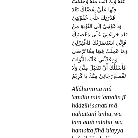
عَنْهُ وَلَمْ أَتُبْ مِنْهُ وَحَلُمْتَ
فِيْها عَلَيَّ بِفَضْلِكَ بَعْدَ
قُدْرَتِكَ عَلَى عُقُوْبَتِيْ
وَدَعَوْتَنِيْ إِلَى التَّوْبَةِ مِنْ
بَعْدِ جَرَاءَتِيْ عَلَى مَعْصِيَتِكَ
فَإِنِّي اسْتَغْفَرْتُكَ فَاغْفِرْلِيْ
وَمَا عَمِلْتُ فِيْهَا مِمَّا تَرْضَى
وَوَعَدْتَّنِي عَلَيْهِ الثَّوَابَ
فَأَسْئَلُكَ أَنْ تَتَقَبَّلَ مِنِّيْ وَلَا
تَقْطَعْ رَجَائِيْ مِنْكَ يَا كَرِيْمُ
Allâhumma mâ
‘amiltu min ‘amalin fî
hâdzihi sanati mâ
nahaitanî ‘anhu, wa
lam atub minhu, wa
hamalta fîhâ ‘alayya