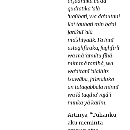
bi fadhlika ba‘da
qudratika ‘alâ
‘uqûbatî, wa da‘autanî
ilat taubati min ba‘di
jarâ’atî ‘alâ
ma‘shiyatik. Fa innî
astaghfiruka, faghfirlî
wa mâ ‘amiltu fîhâ
mimmâ tardhâ, wa
wa‘attanî ‘alaihits
tsawâba, fa’as’aluka
an tataqabbala minnî
wa lâ taqtha‘ rajâ’î
minka yâ karîm.
Artinya, “Tuhanku,
aku meminta