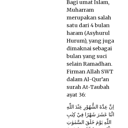
Bagi umat Islam,
Muharram
merupakan salah
satu dari 4 bulan
haram (Asyhurul
Hurum), yang juga
dimaknai sebagai
bulan yang suci
selain Ramadhan.
Firman Allah SWT
dalam Al-Qur’an
surah At-Taubah
ayat 36:
اِنَّ عِدَّةَ الشُّهُوْرِ عِنْدَ اللّٰهِ
اثْنَا عَشَرَ شَهْرًا فِيْ كِتٰبِ
اللّٰهِ يَوْمَ خَلَقَ السَّمٰوٰتِ